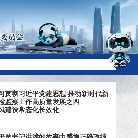
习贯彻习近平党建思想 推动新时代新
检监察工作高质量发展之四
风建设常态化长效化
平总书记讲述的故事中感悟正确政绩