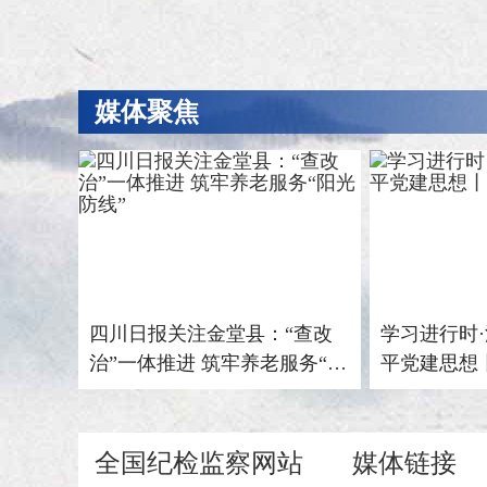
媒体聚焦
四川日报关注金堂县：“查改
学习进行时
治”一体推进 筑牢养老服务“阳
平党建思想
光防线”
诚
全国纪检监察网站
媒体链接