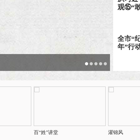
观⑮“
全市“
年”行
集中整治
濯锦风
蓉纪串串香