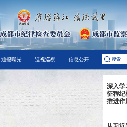
通报曝光
巡视巡察
信息公开
深入学
征程纪
推进作
从习近